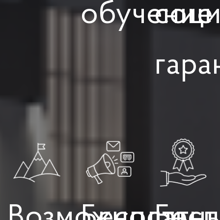
обучение
соци
гара
Возможность
Бесплатн
Бесп