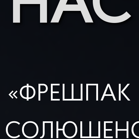
НАС
«ФРЕШПАК
СОЛЮШЕН