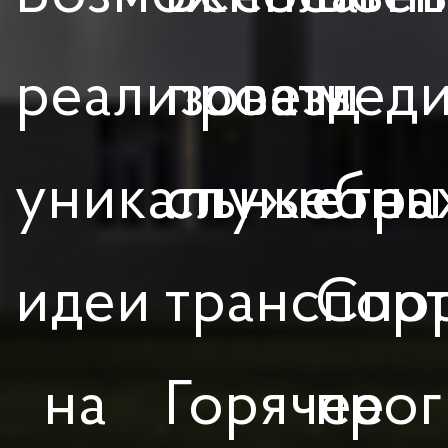
реализовать
проезд
мед
уникальные
служебны
стра
идеи
транспор
Cпор
на
Горячее
прог