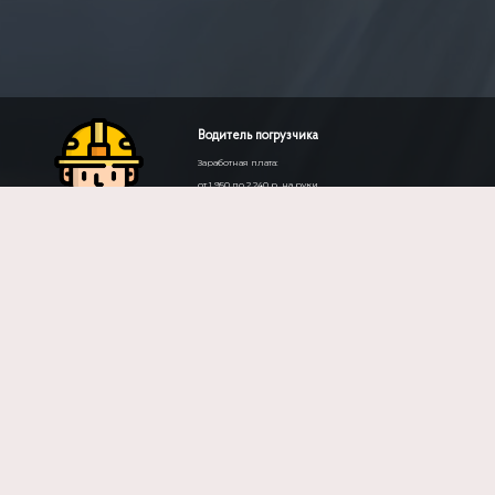
Специалист по продаже (В2В)
Обязанности
— ведение и расширение существующей клиентской
базы;
— ведение переговоров, заключение договоров;
— проведение телефонных презентаций;
— служебные командировки;
— контроль дебиторской задолженности;
— участие в тендерах и профессиональных выставках;
— ведение отчетности согласно срокам и формам,
принятым в компании.
Условия
— режим рабочего времени: 5/2 с 8.00 до 17.00;
— питание по заказу на предприятии;
— корпоративная спортивная программа;
— бесплатное медицинское страхование;
— бесплатный проезд служебным транспортом;
— оплата профессиональной литературы, семинаров,
тренингов по запросу.