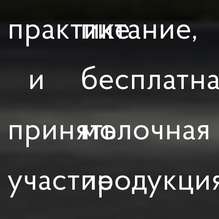
практике
питание,
и
бесплатн
принять
молочная
участие
продукци