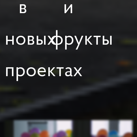
в
и
новых
фрукты
проектах