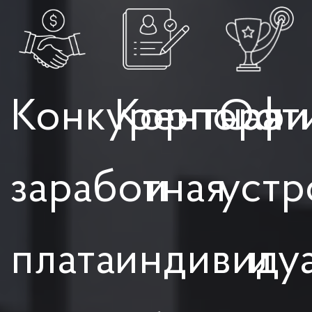
Конкурентная
Корпорат
Офи
заработная
и
устр
плата
индивиду
и